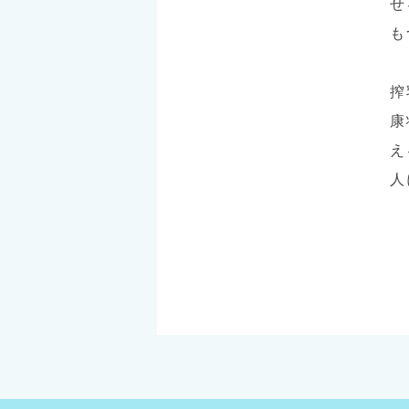
せ
も
搾
康
え
人