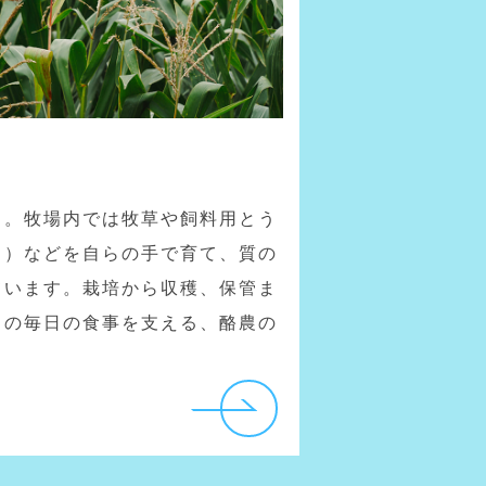
ら。牧場内では牧草や飼料用とう
ら）などを自らの手で育て、質の
ています。栽培から収穫、保管ま
ちの毎日の食事を支える、酪農の