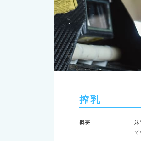
搾乳
概要
妹
て