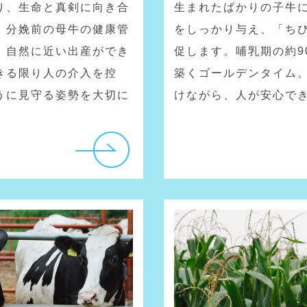
り、生命と真剣に向き合
生まれたばかりの子牛
、分娩前の母牛の健康管
をしっかり与え、「ち
、自然に近い出産ができ
促します。哺乳期の約9
きる限り人の介入を控
築くゴールデンタイム
うに見守る姿勢を大切に
けながら、人が安心で