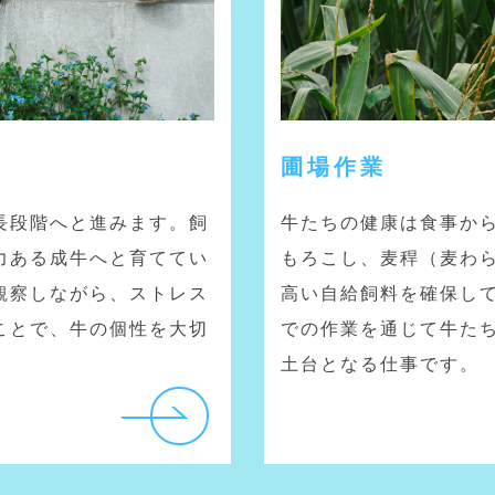
圃場作業
長段階へと進みます。飼
牛たちの健康は食事か
力ある成牛へと育ててい
もろこし、麦稈（麦わ
観察しながら、ストレス
高い自給飼料を確保し
ことで、牛の個性を大切
での作業を通じて牛た
土台となる仕事です。